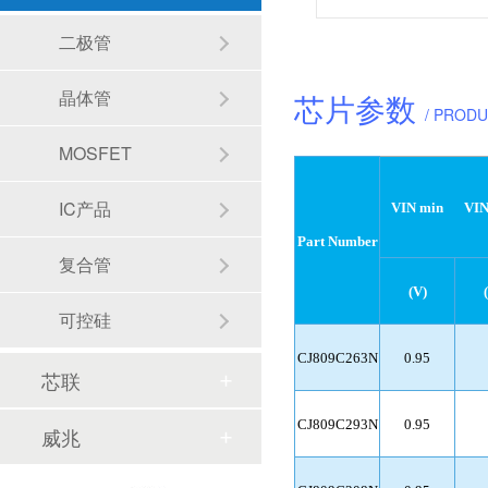
二极管
晶体管
芯片参数
/ PROD
MOSFET
IC产品
VIN min
VIN
Part Number
复合管
(V)
可控硅
CJ809C263N
0.95
芯联
CJ809C293N
0.95
威兆