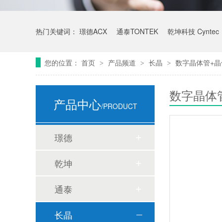
热门关键词：
璟德ACX
通泰TONTEK
乾坤科技 Cyntec
您的位置：
首页
产品频道
长晶
数字晶体管+晶
>
>
>
数字晶体
产品中心
/PRODUCT
璟德
乾坤
通泰
长晶