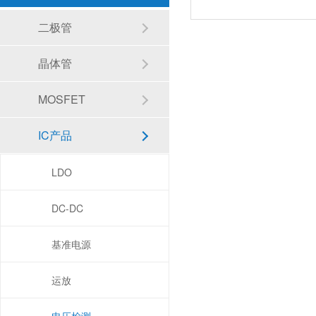
二极管
晶体管
MOSFET
IC产品
LDO
DC-DC
基准电源
运放