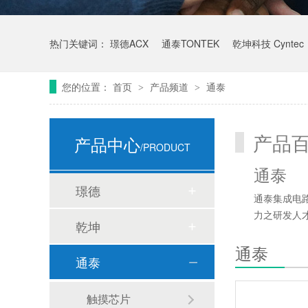
热门关键词：
璟德ACX
通泰TONTEK
乾坤科技 Cyntec
您的位置：
首页
产品频道
通泰
>
>
产品
产品中心
/PRODUCT
通泰
璟德
通泰集成电路
力之研发人
乾坤
通泰
通泰
触摸芯片