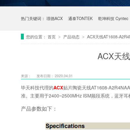
热门关键词：
璟德ACX
通泰TONTEK
乾坤科技 Cyntec
您的位置：
首页
产品动态
ACX天线AT1608-A2R4
>
>
ACX天线A
来源：
发布日期： 2020.04.01
毕天科技代理的
ACX
贴片陶瓷天线AT1608-A2R4
准。主要用于
2400~2500MHz ISM频段系统，蓝牙
产品参数如下：