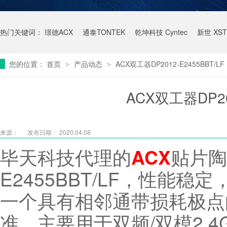
热门关键词：
璟德ACX
通泰TONTEK
乾坤科技 Cyntec
新世 XST
您的位置：
首页
产品动态
ACX双工器DP2012-E2455BBT/LF
>
>
ACX双工器DP201
来源：
发布日期： 2020.04.08
毕天科技代理的
贴片陶
ACX
E2455BBT/LF，性能
一个具有相邻通带损耗极点的
准。主要用于双频/双模2.4GH