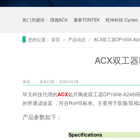
热门关键词：
璟德ACX
通泰TONTEK
乾坤科技 Cyntec
您的位置：
首页
产品动态
ACX双工器DP1608-A24
>
>
ACX双工器DP
来源：
发布日期： 2020.04.08
毕天科技代理的
ACX
贴片陶瓷双工器DP1608-A2
的带通滤波器 ，符合RoHS标准。主要用于双频/双模2.4G
产品参数如下：