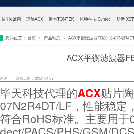
热门关键词：
璟德ACX
通泰TONTEK
乾坤科技 Cyntec
新世 XST
您的位置：
首页
产品动态
ACX平衡滤波器FB2012-07N2R4DT
>
>
ACX平衡滤波器FB20
来源：
发布日期： 2020.04.09
毕天科技代理的
贴片陶
ACX
07N2R4DT/LF，性能
符合RoHS标准。主要用于0
dect/PACS/PHS/GSM