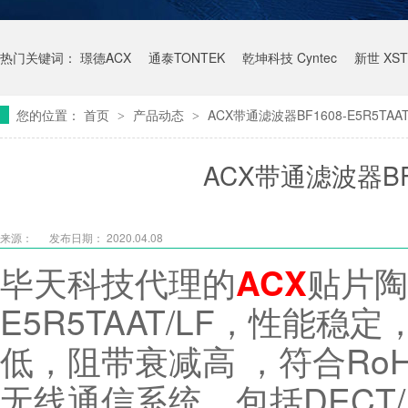
热门关键词：
璟德ACX
通泰TONTEK
乾坤科技 Cyntec
新世 XST
您的位置：
首页
产品动态
ACX带通滤波器BF1608-E5R5TAAT
>
>
ACX带通滤波器BF16
来源：
发布日期： 2020.04.08
毕天科技代理的
贴片陶
ACX
E5R5TAAT/LF，性能
低，阻带衰减高 ，符合RoHS
无线通信系统，包括DECT/P