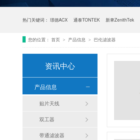
热门关键词：
璟德ACX
通泰TONTEK
新聿ZenithTek
您的位置：
首页
产品信息
巴伦滤波器
>
>
资讯中心
产品信息
贴片天线
双工器
带通滤波器